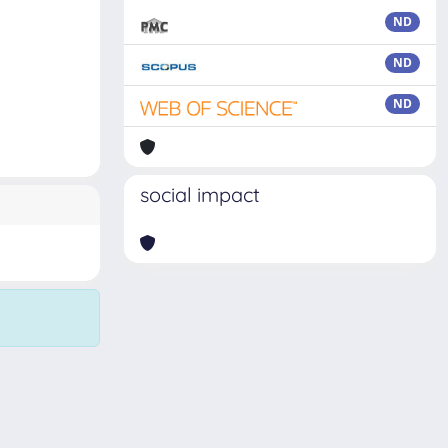
ND
ND
ND
social impact