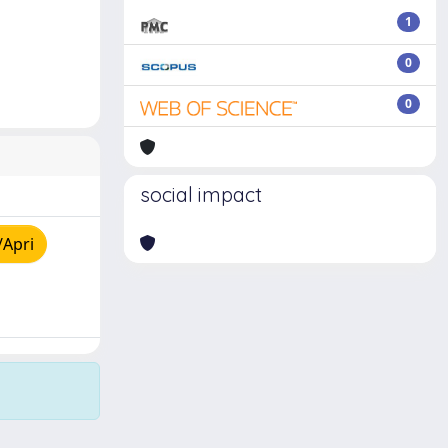
1
0
0
social impact
/Apri