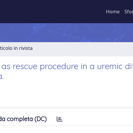
Home
Sfo
ticolo in rivista
d as rescue procedure in a uremic dif
.
da completa (DC)