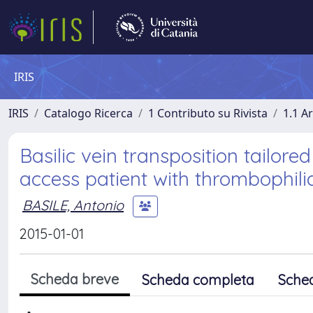
IRIS
IRIS
Catalogo Ricerca
1 Contributo su Rivista
1.1 Ar
Basilic vein transposition tailore
access patient with thrombophilia
BASILE, Antonio
2015-01-01
Scheda breve
Scheda completa
Sche