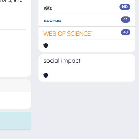
for 3, and
ND
41
43
social impact