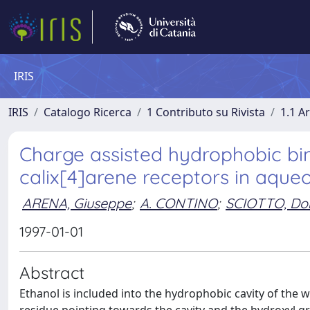
IRIS
IRIS
Catalogo Ricerca
1 Contributo su Rivista
1.1 Ar
Charge assisted hydrophobic bind
calix[4]arene receptors in aqueo
ARENA, Giuseppe
;
A. CONTINO
;
SCIOTTO, Do
1997-01-01
Abstract
Ethanol is included into the hydrophobic cavity of the w