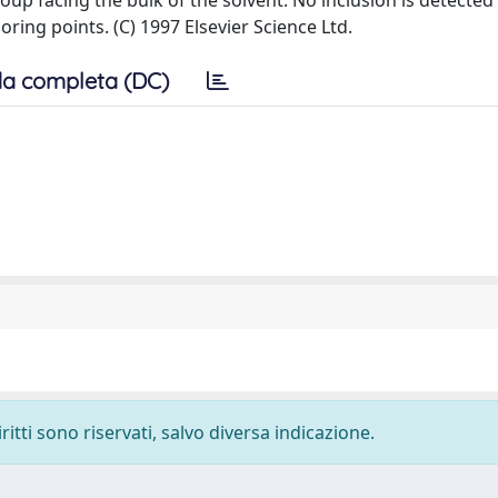
up facing the bulk of the solvent. No inclusion is detected 
ring points. (C) 1997 Elsevier Science Ltd.
a completa (DC)
ritti sono riservati, salvo diversa indicazione.