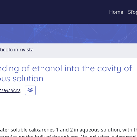
Home
Sfo
ticolo in rivista
ing of ethanol into the cavity of
us solution
menico
;
ater soluble calixarenes 1 and 2 in aqueous solution, with t