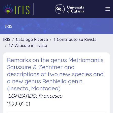
IRIS
IRIS
Catalogo Ricerca
1 Contributo su Rivista
1.1 Articolo in rivista
Remarks on the genus Metriomantis
Saussure & Zehntner and
descriptions of two new species and
a new genus Renhiella gen.n.
(Insecta, Mantodea)
LOMBARDO, Francesco
1999-01-01