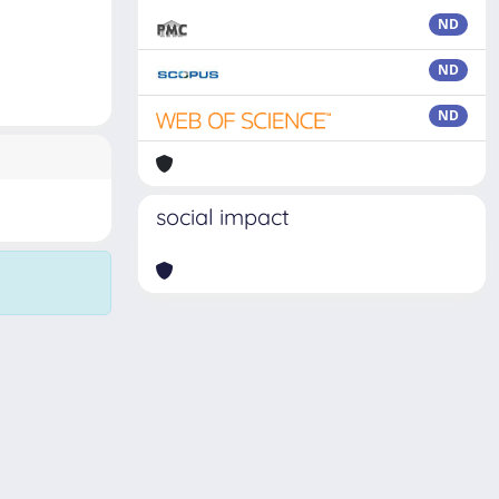
ND
ND
ND
social impact