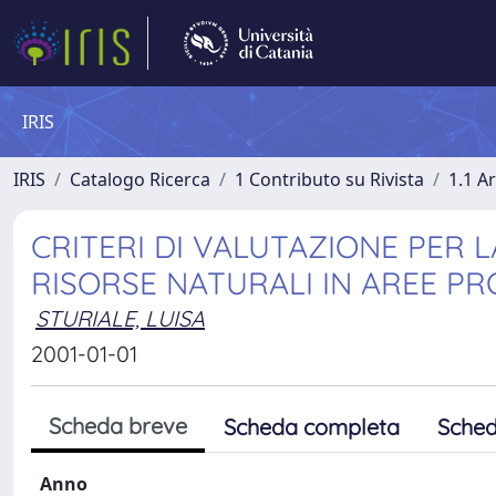
IRIS
IRIS
Catalogo Ricerca
1 Contributo su Rivista
1.1 Ar
CRITERI DI VALUTAZIONE PER L
RISORSE NATURALI IN AREE P
STURIALE, LUISA
2001-01-01
Scheda breve
Scheda completa
Sched
Anno