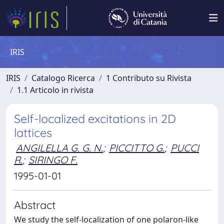
IRIS
IRIS
Catalogo Ricerca
1 Contributo su Rivista
1.1 Articolo in rivista
Self-localized excitations in 2D
lattices
ANGILELLA G. G. N.
;
PICCITTO G.
;
PUCCI
R.
;
SIRINGO F.
1995-01-01
Abstract
We study the self-localization of one polaron-like