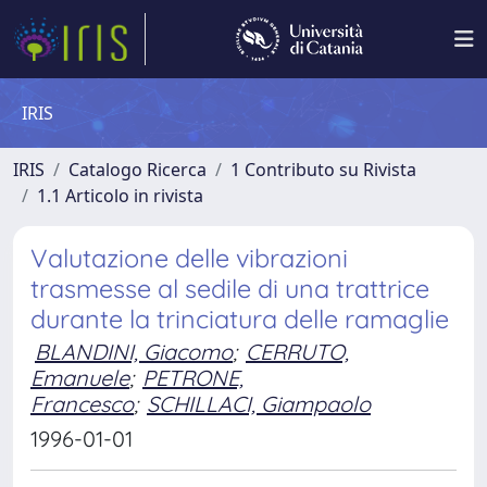
IRIS
IRIS
Catalogo Ricerca
1 Contributo su Rivista
1.1 Articolo in rivista
Valutazione delle vibrazioni
trasmesse al sedile di una trattrice
durante la trinciatura delle ramaglie
BLANDINI, Giacomo
;
CERRUTO,
Emanuele
;
PETRONE,
Francesco
;
SCHILLACI, Giampaolo
1996-01-01