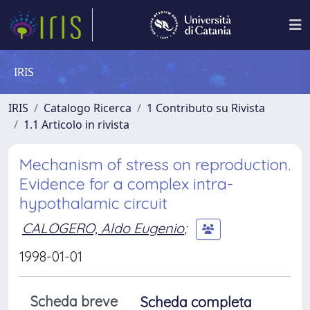
IRIS
IRIS
Catalogo Ricerca
1 Contributo su Rivista
1.1 Articolo in rivista
Mechanism of stress on reproduction.
Evidence for a complex intra-
hypothalamic circuit
CALOGERO, Aldo Eugenio
;
1998-01-01
Scheda breve
Scheda completa