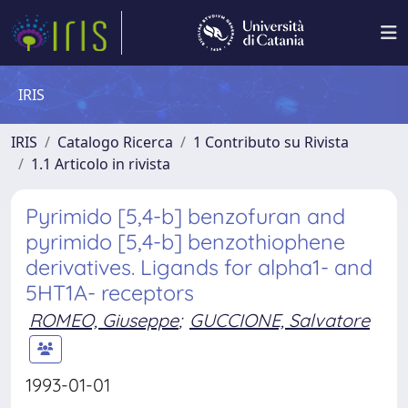
IRIS
IRIS
Catalogo Ricerca
1 Contributo su Rivista
1.1 Articolo in rivista
Pyrimido [5,4-b] benzofuran and
pyrimido [5,4-b] benzothiophene
derivatives. Ligands for alpha1- and
5HT1A- receptors
ROMEO, Giuseppe
;
GUCCIONE, Salvatore
1993-01-01