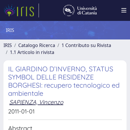
IRIS
IRIS
Catalogo Ricerca
1 Contributo su Rivista
1.1 Articolo in rivista
IL GIARDINO D’INVERNO, STATUS
SYMBOL DELLE RESIDENZE
BORGHESI: recupero tecnologico ed
ambientale
SAPIENZA, Vincenzo
2011-01-01
Abstract