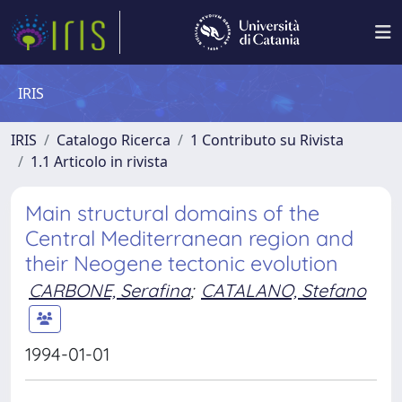
IRIS
IRIS
Catalogo Ricerca
1 Contributo su Rivista
1.1 Articolo in rivista
Main structural domains of the
Central Mediterranean region and
their Neogene tectonic evolution
CARBONE, Serafina
;
CATALANO, Stefano
1994-01-01