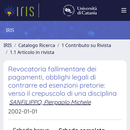
IRIS
IRIS
Catalogo Ricerca
1 Contributo su Rivista
1.1 Articolo in rivista
Revocatoria fallimentare dei
pagamenti, obblighi legali di
contrarre ed esenzioni pretorie:
verso il crepuscolo di una disciplina
SANFILIPPO, Pierpaolo Michele
2002-01-01