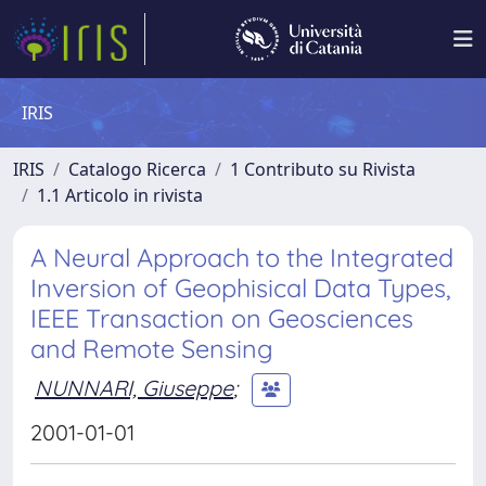
IRIS
IRIS
Catalogo Ricerca
1 Contributo su Rivista
1.1 Articolo in rivista
A Neural Approach to the Integrated
Inversion of Geophisical Data Types,
IEEE Transaction on Geosciences
and Remote Sensing
NUNNARI, Giuseppe
;
2001-01-01