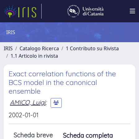
IRIS
IRIS
Catalogo Ricerca
1 Contributo su Rivista
1.1 Articolo in rivista
Exact correlation functions of the
BCS model in the canonical
ensemble
AMICO, Luigi
;
2002-01-01
Scheda breve
Scheda completa