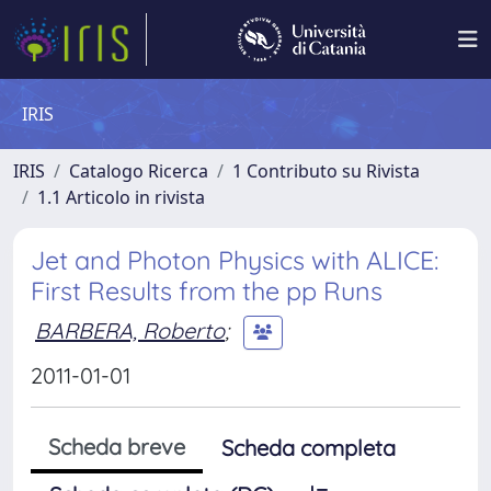
IRIS
IRIS
Catalogo Ricerca
1 Contributo su Rivista
1.1 Articolo in rivista
Jet and Photon Physics with ALICE:
First Results from the pp Runs
BARBERA, Roberto
;
2011-01-01
Scheda breve
Scheda completa