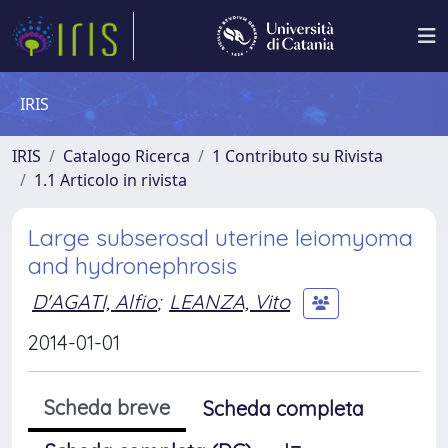
IRIS
IRIS
Catalogo Ricerca
1 Contributo su Rivista
1.1 Articolo in rivista
Large subserosal uterine leiomyoma
and hydronephrosis
D'AGATI, Alfio
;
LEANZA, Vito
2014-01-01
Scheda breve
Scheda completa