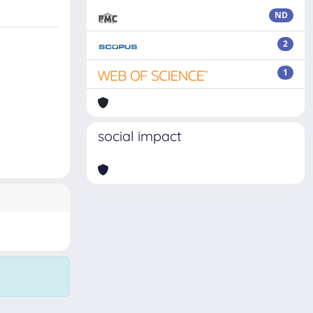
ND
2
1
social impact