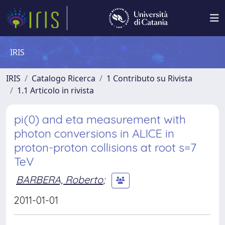
IRIS
IRIS
Catalogo Ricerca
1 Contributo su Rivista
1.1 Articolo in rivista
pi(0) and eta measurement with
photon conversions in ALICE in
proton-proton collisions at root s=7
TeV
BARBERA, Roberto
;
2011-01-01