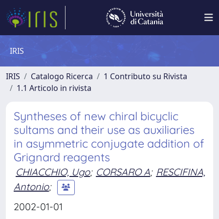
IRIS
IRIS
Catalogo Ricerca
1 Contributo su Rivista
1.1 Articolo in rivista
Syntheses of new chiral bicyclic
sultams and their use as auxiliaries
in asymmetric conjugate addition of
Grignard reagents
CHIACCHIO, Ugo
;
CORSARO A
;
RESCIFINA,
Antonio
;
2002-01-01