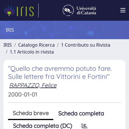
IRIS
IRIS
Catalogo Ricerca
1 Contributo su Rivista
1.1 Articolo in rivista
“Quello che avremmo potuto fare.
Sulle lettere fra Vittorini e Fortini"
RAPPAZZO, Felice
2000-01-01
Scheda breve
Scheda completa
Scheda completa (DC)