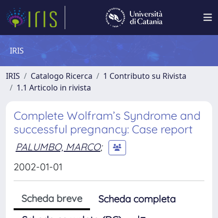
IRIS
IRIS
Catalogo Ricerca
1 Contributo su Rivista
1.1 Articolo in rivista
Complete Wolfram’s Syndrome and
successful pregnancy: Case report
PALUMBO, MARCO
;
2002-01-01
Scheda breve
Scheda completa