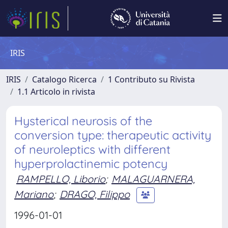
IRIS
IRIS
Catalogo Ricerca
1 Contributo su Rivista
1.1 Articolo in rivista
Hysterical neurosis of the
conversion type: therapeutic activity
of neuroleptics with different
hyperprolactinemic potency
RAMPELLO, Liborio
;
MALAGUARNERA,
Mariano
;
DRAGO, Filippo
1996-01-01