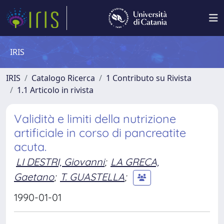
IRIS
IRIS
Catalogo Ricerca
1 Contributo su Rivista
1.1 Articolo in rivista
Validità e limiti della nutrizione
artificiale in corso di pancreatite
acuta.
LI DESTRI, Giovanni
;
LA GRECA,
Gaetano
;
T. GUASTELLA
;
1990-01-01