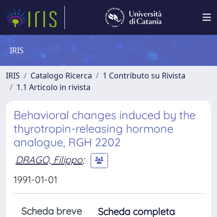
IRIS
IRIS
Catalogo Ricerca
1 Contributo su Rivista
1.1 Articolo in rivista
Behavioral changes induced by the
thyrotropin-releasing hormone
analogue, RGH 2202
DRAGO, Filippo
;
1991-01-01
Scheda breve
Scheda completa