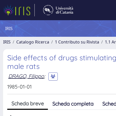
IRIS
IRIS
Catalogo Ricerca
1 Contributo su Rivista
1.1 Ar
Side effects of drugs stimulatin
male rats
DRAGO, Filippo
;
1985-01-01
Scheda breve
Scheda completa
Sched