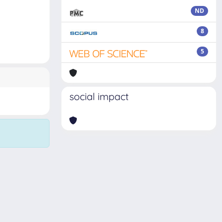
ND
8
5
social impact