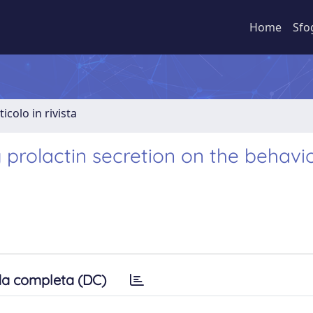
Home
Sfo
ticolo in rivista
g prolactin secretion on the behavi
a completa (DC)