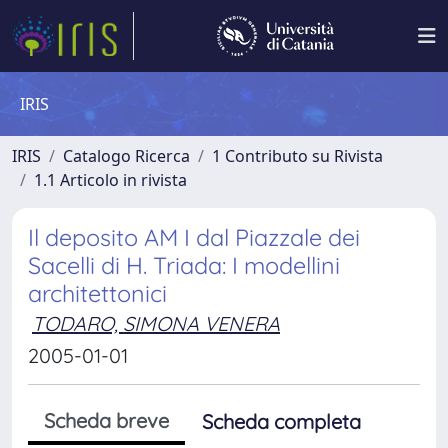
IRIS
IRIS
Catalogo Ricerca
1 Contributo su Rivista
1.1 Articolo in rivista
Il deposito AM I dal Piazzale dei
Sacelli di H. Triada: I modellini
architettonici
TODARO, SIMONA VENERA
2005-01-01
Scheda breve
Scheda completa