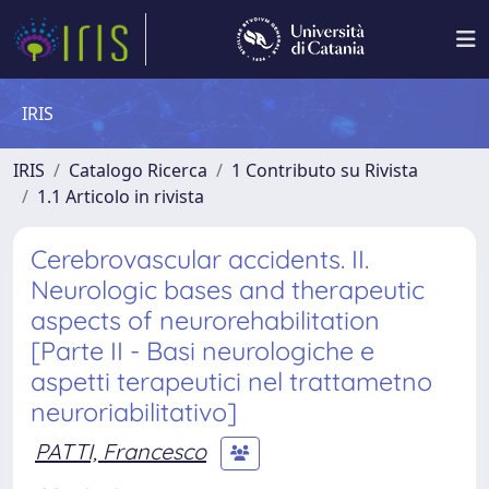
IRIS
IRIS
Catalogo Ricerca
1 Contributo su Rivista
1.1 Articolo in rivista
Cerebrovascular accidents. II.
Neurologic bases and therapeutic
aspects of neurorehabilitation
[Parte II - Basi neurologiche e
aspetti terapeutici nel trattametno
neuroriabilitativo]
PATTI, Francesco