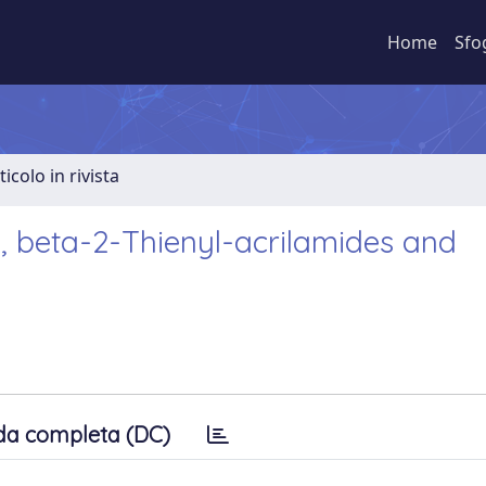
Home
Sfo
ticolo in rivista
-, beta-2-Thienyl-acrilamides and
da completa (DC)