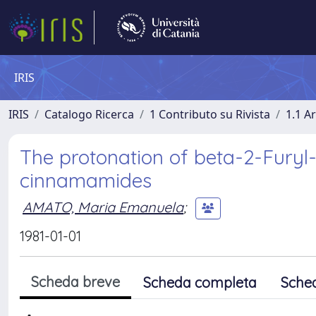
IRIS
IRIS
Catalogo Ricerca
1 Contributo su Rivista
1.1 Ar
The protonation of beta-2-Furyl
cinnamamides
AMATO, Maria Emanuela
;
1981-01-01
Scheda breve
Scheda completa
Sche