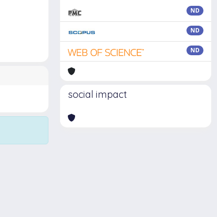
ND
ND
ND
social impact