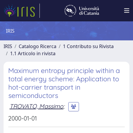
IRIS
IRIS
Catalogo Ricerca
1 Contributo su Rivista
1.1 Articolo in rivista
Maximum entropy principle within a
total energy scheme: Application to
hot-carrier transport in
semiconductors
TROVATO, Massimo
;
2000-01-01