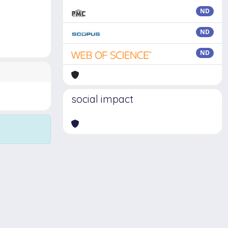
ND
ND
ND
social impact