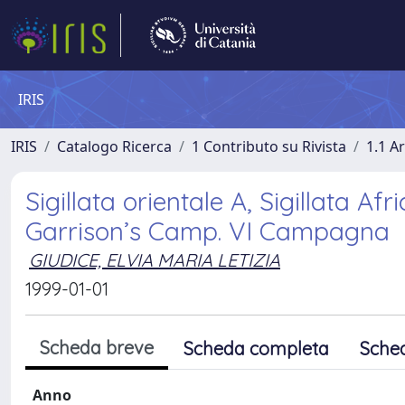
IRIS
IRIS
Catalogo Ricerca
1 Contributo su Rivista
1.1 Ar
Sigillata orientale A, Sigillata Af
Garrison’s Camp. VI Campagna
GIUDICE, ELVIA MARIA LETIZIA
1999-01-01
Scheda breve
Scheda completa
Sche
Anno