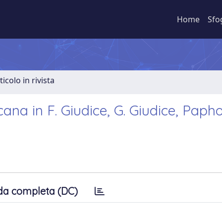
Home
Sfo
ticolo in rivista
ricana in F. Giudice, G. Giudice, Papho
da completa (DC)