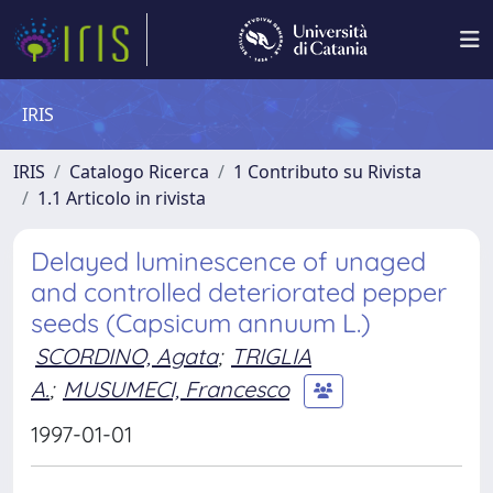
IRIS
IRIS
Catalogo Ricerca
1 Contributo su Rivista
1.1 Articolo in rivista
Delayed luminescence of unaged
and controlled deteriorated pepper
seeds (Capsicum annuum L.)
SCORDINO, Agata
;
TRIGLIA
A.
;
MUSUMECI, Francesco
1997-01-01