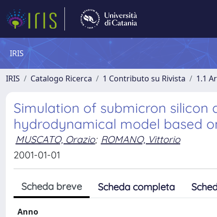
IRIS
IRIS
Catalogo Ricerca
1 Contributo su Rivista
1.1 Ar
Simulation of submicron silicon 
hydrodynamical model based on
MUSCATO, Orazio
;
ROMANO, Vittorio
2001-01-01
Scheda breve
Scheda completa
Sched
Anno