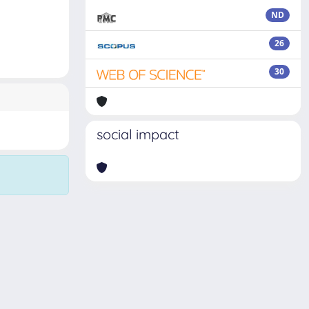
ND
26
30
social impact