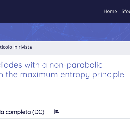
Home
Sfo
ticolo in rivista
diodes with a non-parabolic
 the maximum entropy principle
a completa (DC)