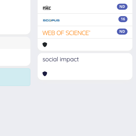
ND
16
ND
social impact