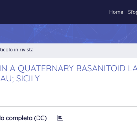
Home
Sfo
ticolo in rivista
IN A QUATERNARY BASANITOID L
U; SICILY
a completa (DC)