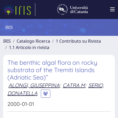
IRIS
IRIS
Catalogo Ricerca
1 Contributo su Rivista
1.1 Articolo in rivista
The benthic algal flora on rocky
substrata of the Tremiti Islands
(Adriatic Sea)”
ALONGI, GIUSEPPINA
;
CATRA M
;
SERIO,
DONATELLA
2000-01-01