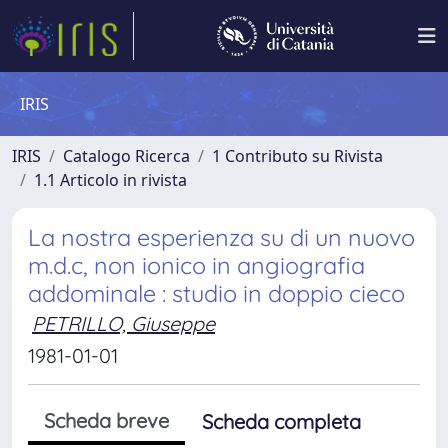
IRIS
IRIS
Catalogo Ricerca
1 Contributo su Rivista
1.1 Articolo in rivista
La nostra esperienza su di un nuovo
m.d.c, non ionico in angiografia
addominale : studio in doppio cieco
PETRILLO, Giuseppe
1981-01-01
Scheda breve
Scheda completa