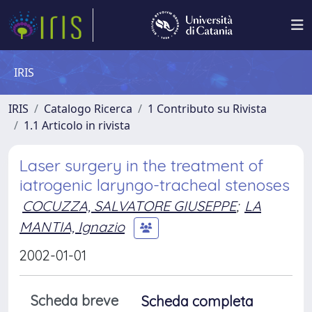
IRIS
IRIS
Catalogo Ricerca
1 Contributo su Rivista
1.1 Articolo in rivista
Laser surgery in the treatment of
iatrogenic laryngo-tracheal stenoses
COCUZZA, SALVATORE GIUSEPPE
;
LA
MANTIA, Ignazio
2002-01-01
Scheda breve
Scheda completa