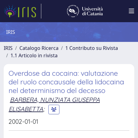
IRIS
IRIS
Catalogo Ricerca
1 Contributo su Rivista
1.1 Articolo in rivista
Overdose da cocaina: valutazione
del ruolo concausale della lidocaina
nel determinismo del decesso
BARBERA, NUNZIATA GIUSEPPA
ELISABETTA
;
2002-01-01