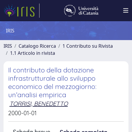
IRIS
IRIS
Catalogo Ricerca
1 Contributo su Rivista
1.1 Articolo in rivista
Il contributo della dotazione
infrastrutturale allo sviluppo
economico del mezzogiorno:
un’analisi empirica
TORRISI, BENEDETTO
2000-01-01