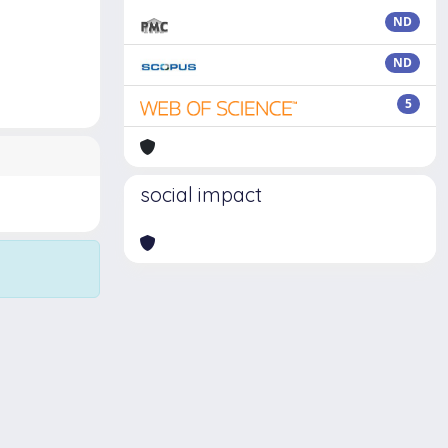
ND
ND
5
social impact