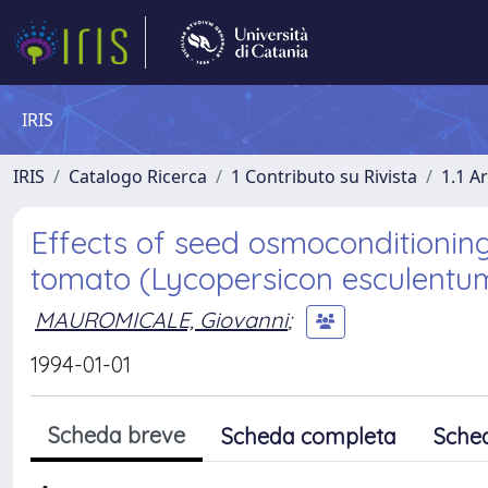
IRIS
IRIS
Catalogo Ricerca
1 Contributo su Rivista
1.1 Ar
Effects of seed osmoconditioning
tomato (Lycopersicon esculentum 
MAUROMICALE, Giovanni
;
1994-01-01
Scheda breve
Scheda completa
Sche