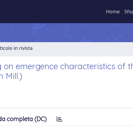
Home
Sfo
ticolo in rivista
 on emergence characteristics of t
Mill.)
da completa (DC)