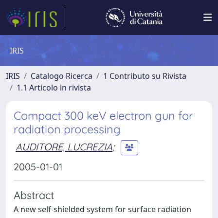
IRIS
IRIS
Catalogo Ricerca
1 Contributo su Rivista
1.1 Articolo in rivista
Compact 300 keV electron gun for
radiation processing
AUDITORE, LUCREZIA
;
2005-01-01
Abstract
A new self-shielded system for surface radiation