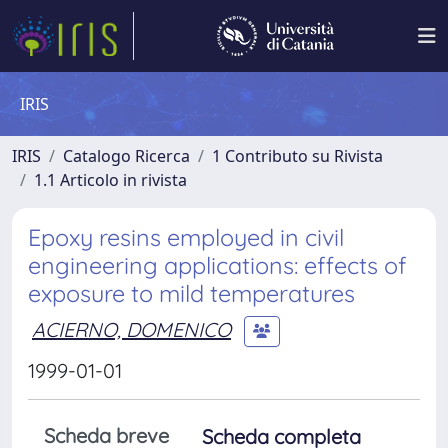
IRIS
IRIS
Catalogo Ricerca
1 Contributo su Rivista
1.1 Articolo in rivista
Epoxy resins employed in civil
engineering applications: effects of
exposure to mild temperatures
ACIERNO, DOMENICO
1999-01-01
Scheda breve
Scheda completa