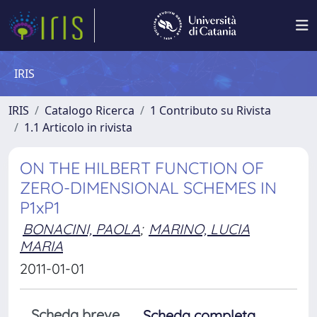
IRIS
IRIS
Catalogo Ricerca
1 Contributo su Rivista
1.1 Articolo in rivista
ON THE HILBERT FUNCTION OF
ZERO-DIMENSIONAL SCHEMES IN
P1xP1
BONACINI, PAOLA
;
MARINO, LUCIA
MARIA
2011-01-01
Scheda breve
Scheda completa