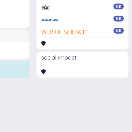
ND
ND
ND
social impact