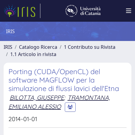
IRIS
IRIS
Catalogo Ricerca
1 Contributo su Rivista
1.1 Articolo in rivista
Porting (CUDA/OpenCL) del
software MAGFLOW per la
simulazione di flussi lavici dell'Etna
BILOTTA, GIUSEPPE
;
TRAMONTANA,
EMILIANO ALESSIO
2014-01-01