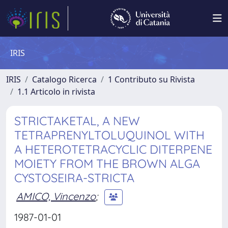
IRIS
IRIS
Catalogo Ricerca
1 Contributo su Rivista
1.1 Articolo in rivista
STRICTAKETAL, A NEW
TETRAPRENYLTOLUQUINOL WITH
A HETEROTETRACYCLIC DITERPENE
MOIETY FROM THE BROWN ALGA
CYSTOSEIRA-STRICTA
AMICO, Vincenzo
;
1987-01-01