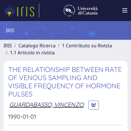
IRIS
IRIS
Catalogo Ricerca
1 Contributo su Rivista
1.1 Articolo in rivista
THE RELATIONSHIP BETWEEN RATE
OF VENOUS SAMPLING AND
VISIBLE FREQUENCY OF HORMONE
PULSES
GUARDABASSO, VINCENZO
;
1990-01-01