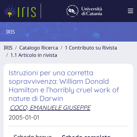
IRIS
IRIS
Catalogo Ricerca
1 Contributo su Rivista
1.1 Articolo in rivista
Istruzioni per una corretta
sopravvivenza: William Donald
Hamilton e l’horribly cruel work of
nature di Darwin
COCO, EMANUELE GIUSEPPE
2005-01-01