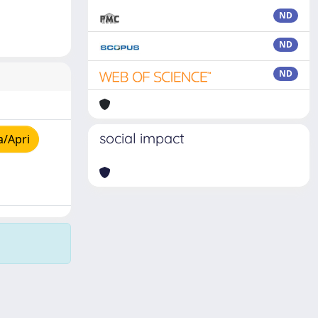
ND
ND
ND
social impact
a/Apri