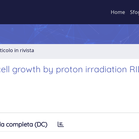
Home
Sfo
ticolo in rivista
ll growth by proton irradiation RI
a completa (DC)