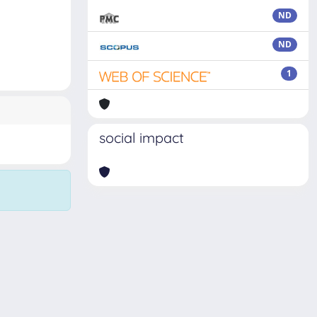
ND
ND
1
social impact