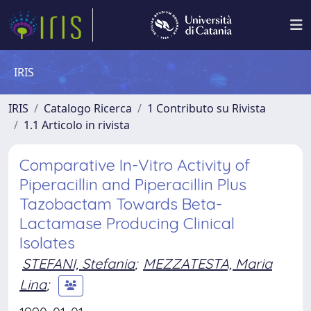
IRIS
IRIS
Catalogo Ricerca
1 Contributo su Rivista
1.1 Articolo in rivista
Comparative In-Vitro Activity of
Piperacillin and Piperacillin Plus
Tazobactam Towards Beta-
Lactamase Producing Clinical
Isolates
STEFANI, Stefania
;
MEZZATESTA, Maria
Lina
;